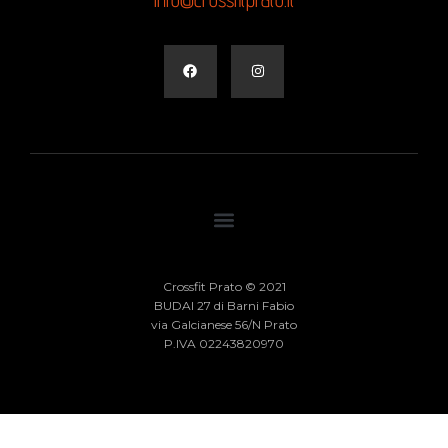
Crossfit Prato © 2021
BUDAI 27 di Barni Fabio
via Galcianese 56/N Prato
P.IVA 02243820970