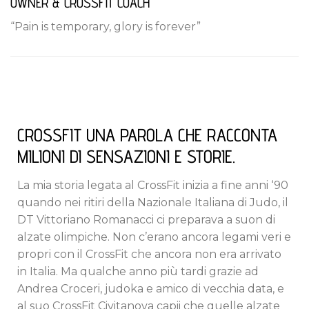
OWNER & CROSSFIT COACH
“Pain is temporary, glory is forever”
CROSSFIT UNA PAROLA CHE RACCONTA
MILIONI DI SENSAZIONI E STORIE.
La mia storia legata al CrossFit inizia a fine anni ‘90
quando nei ritiri della Nazionale Italiana di Judo, il
DT Vittoriano Romanacci ci preparava a suon di
alzate olimpiche. Non c’erano ancora legami veri e
propri con il CrossFit che ancora non era arrivato
in Italia. Ma qualche anno più tardi grazie ad
Andrea Croceri, judoka e amico di vecchia data, e
al suo CrossFit Civitanova capii che quelle alzate