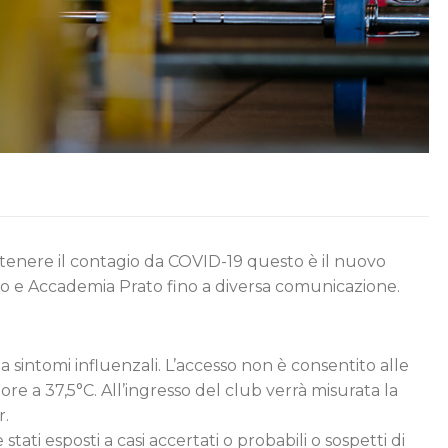
ntenere il contagio da COVID-19 questo è il nuovo
rato e Accademia Prato fino a diversa comunicazione.
 sintomi influenzali. L’accesso non è consentito alle
 a 37,5°C. All’ingresso del club verrà misurata la
r.
ati esposti a casi accertati o probabili o sospetti di