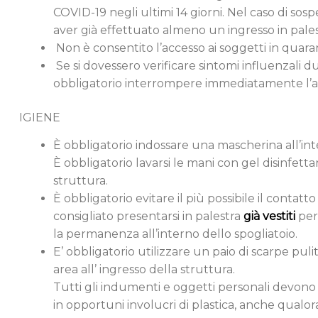
COVID-19 negli ultimi 14 giorni. Nel caso di sos
aver già effettuato almeno un ingresso in palest
Non è consentito l’accesso ai soggetti in quara
Se si dovessero verificare sintomi influenzali 
obbligatorio interrompere immediatamente l’al
IGIENE
È obbligatorio indossare una mascherina all’int
È obbligatorio lavarsi le mani con gel disinfett
struttura.
È obbligatorio evitare il più possibile il contatto
consigliato presentarsi in palestra
già vestiti
per
la permanenza all’interno dello spogliatoio.
E’ obbligatorio utilizzare un paio di scarpe puli
area all’ ingresso della struttura.
Tutti gli indumenti e oggetti personali devono e
in opportuni involucri di plastica, anche qualora