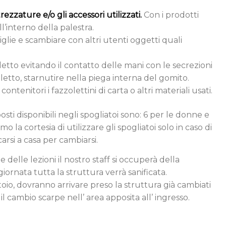
rezzature e/o gli accessori utilizzati.
Con i prodotti
ll’interno della palestra.
iglie e scambiare con altri utenti oggetti quali
oletto evitando il contatto delle mani con le secrezioni
oletto, starnutire nella piega interna del gomito.
ontenitori i fazzolettini di carta o altri materiali usati.
 posti disponibili negli spogliatoi sono: 6 per le donne e
mo la cortesia di utilizzare gli spogliatoi solo in caso di
carsi a casa per cambiarsi.
 delle lezioni il nostro staff si occuperà della
 giornata tutta la struttura verrà sanificata.
oio, dovranno arrivare preso la struttura già cambiati
il cambio scarpe nell’ area apposita all’ ingresso.