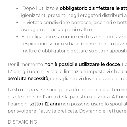
Dopo l’utilizzo è
obbligatorio disinfettare le att
igienizzanti presenti negli erogatori distribuiti a
È vietato condividere borracce, bicchieri e bott
asciugamani, accappatoi o altro.
È obbligatorio starnutire e/o tossire in un fazz
respiratorie; se non si ha a disposizione un fazz
Inoltre è obbligatorio gettare subito in appositi c
Per il momento
non è possibile utilizzare le docce
. I
12 per gli uomini. Visto le limitazioni imposte vi chiedia
assoluta necessità
, consigliandovi dove possibile di re
La struttura viene arieggiata di continuo ed al termine
disinfezione dell’ area della palestra utilizzata. A fine
I bambini
sotto i 12 anni
non possono usare lo spogliat
per svolgere l’ attività praticata. Dovranno effettuare 
DISTANCING